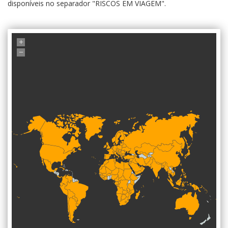
disponíveis no separador "RISCOS EM VIAGEM".