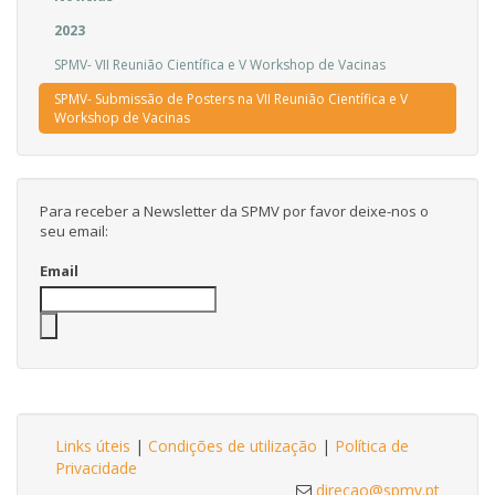
2023
SPMV- VII Reunião Científica e V Workshop de Vacinas
SPMV- Submissão de Posters na VII Reunião Científica e V
Workshop de Vacinas
Para receber a Newsletter da SPMV por favor deixe-nos o
seu email:
Email
Links úteis
|
Condições de utilização
|
Política de
Privacidade
direcao@spmv.pt